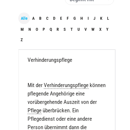
Alle
A
B
C
D
E
F
G
H
I
J
K
L
M
N
O
P
Q
R
S
T
U
V
W
X
Y
Z
Verhinderungspflege
Mit der
Verhinderungspflege
können
pflegende Angehörige eine
vorübergehende Auszeit von der
Pflege
überbrücken. Ein
Pflegedienst oder eine andere
Person übernimmt dann die